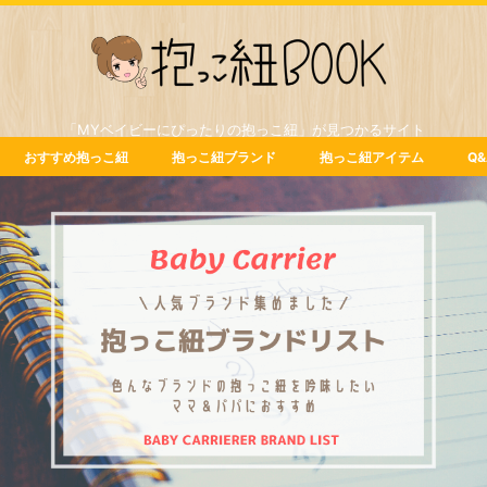
「MYベイビーにぴったりの抱っこ紐」が見つかるサイト
おすすめ抱っこ紐
抱っこ紐ブランド
抱っこ紐アイテム
Q&