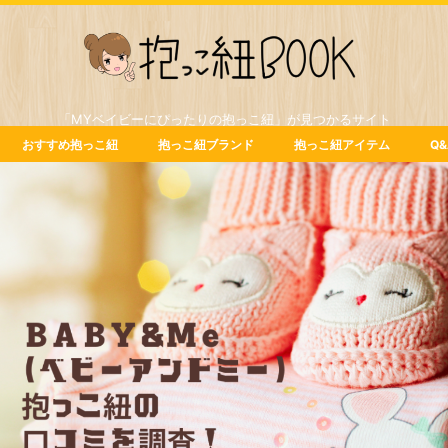
「MYベイビーにぴったりの抱っこ紐」が見つかるサイト
おすすめ抱っこ紐
抱っこ紐ブランド
抱っこ紐アイテム
Q&