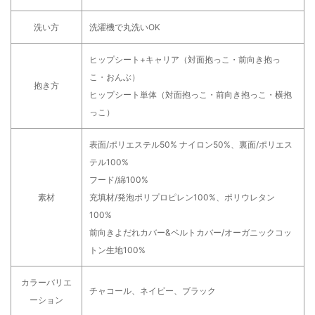
洗い方
洗濯機で丸洗いOK
ヒップシート+キャリア（対面抱っこ・前向き抱っ
こ・おんぶ）
抱き方
ヒップシート単体（対面抱っこ・前向き抱っこ・横抱
っこ）
表面/ポリエステル50% ナイロン50%、裏面/ポリエス
テル100%
フード/綿100%
素材
充填材/発泡ポリプロピレン100%、ポリウレタン
100%
前向きよだれカバー&ベルトカバー/オーガニックコッ
トン生地100%
カラーバリエ
チャコール、ネイビー、ブラック
ーション