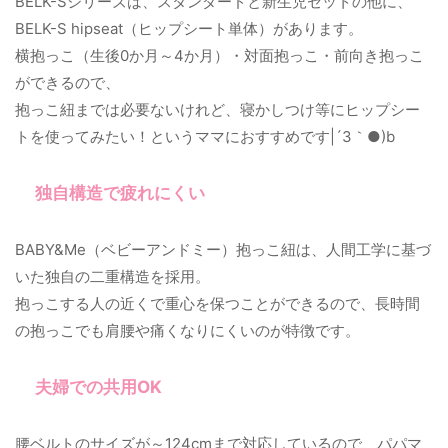
BELK-Sシリーズは、スタンダードと新生児セットの他に、
BELK-S hipseat（ヒップシート単体）があります。
横抱っこ（生後0か月～4か月）・対面抱っこ・前向き抱っこ
ができるので、
抱っこ紐までは必要ないけれど、寝かしつけ等にヒップシー
トを使ってみたい！というママにおすすめです|´З｀●)b
独自構造で疲れにくい
BABY&Me（ベビーアンドミー）抱っこ紐は、人間工学に基づ
いた独自の二重構造を採用。
抱っこする人の近くで重心を保つことができるので、長時間
の抱っこでも肩腰や痛くなりにくいのが特徴です。
夫婦での共用OK
腰ベルトのサイズが～124cmまで対応しているので、パパマ