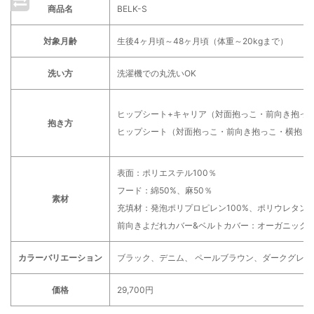
商品名
BELK-S
対象月齢
生後4ヶ月頃～48ヶ月頃（体重～20kgまで）
洗い方
洗濯機での丸洗いOK
ヒップシート+キャリア（対面抱っこ・前向き抱っ
抱き方
ヒップシート（対面抱っこ・前向き抱っこ・横抱っ
表面：ポリエステル100％
フード：綿50%、麻50％
素材
充填材：発泡ポリプロピレン100%、ポリウレタン1
前向きよだれカバー&ベルトカバー：オーガニックコ
カラーバリエーション
ブラック、デニム、 ペールブラウン、ダークグレー
価格
29,700円