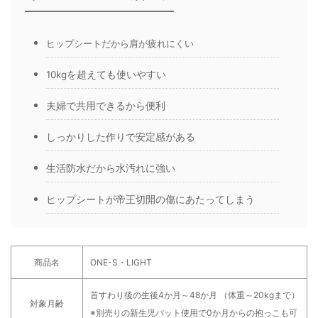
ヒップシートだから肩が疲れにくい
10kgを超えても使いやすい
夫婦で共用できるから便利
しっかりした作りで安定感がある
生活防水だから水汚れに強い
ヒップシートが帝王切開の傷にあたってしまう
商品名
ONE-S・LIGHT
首すわり後の生後4か月～48か月 （体重～20kgまで）
対象月齢
※別売りの新生児パット使用で0か月からの抱っこも可