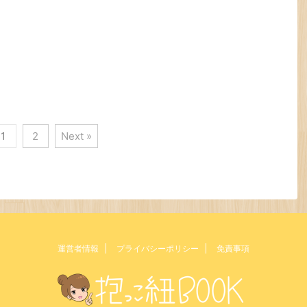
以外にもライフスタイルに
でぜひぜひチェックしてみてく
せたレインカバーのピック
ださい|´З｀●)ﾉ エルゴ メーカ
プもしていますのでお楽し
ー正規品 よだれカバーおすす
|´З｀●)ﾉ 抱っこ紐にかぶ
め5選 まず、エルゴメーカー正
レインカバーおすすめ5選
規品のよだれカバーおすすめ5
では早速、抱っこ紐にかぶ
選からご紹介していきたいと思
レインカバーおすすめ5 ...
います。 エルゴはメー ...
1
2
Next »
運営者情報
プライバシーポリシー
免責事項