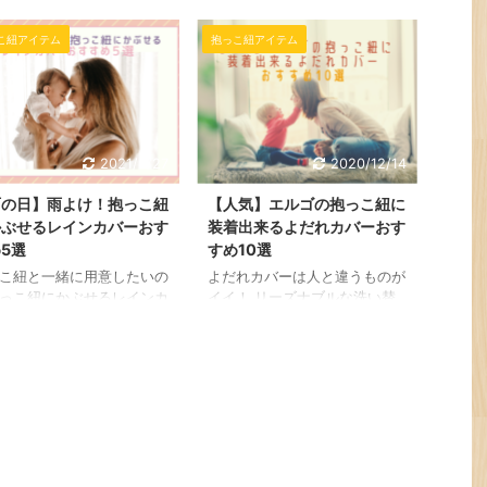
可欠ですよね。 でも、付
...
う手もありますが、実は簡単に
よだれカバーはなんか味気
手作りすることもできるんで
こ紐アイテム
抱っこ紐アイテム
し、市販品はサイズが合わ
す。 こちらのページではクロ
・・・なんてこともあると
スタイプの抱っこ紐の簡単な作
ます。 そんな時はお気に
り方についてご紹介していきた
の布を使ってハンドメイド
いと思います|´З｀●)ﾉ 直線縫
みませんか？ よだれカバ
いでできる簡単レシピから本格
直線縫いだけで作ることが
2021/6/27
2020/12/14
的なクロス抱っこ紐まで幅広く
るので裁縫初心者さんでも
まとめてみました！ 【愛情た
に作ることができますよ！
雨の日】雨よけ！抱っこ紐
【人気】エルゴの抱っこ紐に
っぷり】簡単に手作り出来るク
らのページでは、かわいい
かぶせるレインカバーおす
装着出来るよだれカバーおす
ロスタイプの抱っこ紐の作り方
手作り！抱っこ紐のよだれ
手作りのクロスタイプの抱っこ
5選
すめ10選
ーの作り方講座ついてご紹
紐の魅力はなんといっても好き
ていきたいと思います^^
こ紐と一緒に用意したいの
よだれカバーは人と違うものが
な生地で作れるところ！ 他の
0均アイテムを使った簡単レ
っこ紐にかぶせるレインカ
イイ！ リーズナブルな洗い替
人と被りにくいことはもちろん
も紹介していますので是非
。 でも、種類が多くてど
え用のよだれカバーが欲しい
...
にしてみてくださいね。
選んでいいか分からないっ
とお悩みのママさんに向けて、
うママさんも多いと思いま
こちらのページでは、エルゴの
 そこで、こちらのページ
抱っこ紐に使えるオシャレで吸
お出かけ時の急な雨はもち
収力バツグンのよだれカバーを
、防寒対策としても使える
ご紹介していきたいと思いま
こ紐にかぶせるレインカバ
す。 赤ちゃんの肌にも優しい
すすめ5選をご紹介してい
コットン100％のよだれカバー
いと思います。 おすすめ
をピックアップしてみましたの