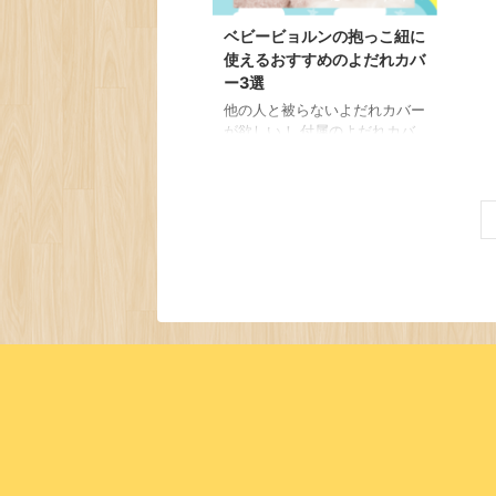
もまとめてみました！ 【プレ
紹介
ベビービョルンの抱っこ紐に
ママさん向け】抱っこ紐用よだ
合わ
使えるおすすめのよだれカバ
れカバー選び方のポイント せ
アッ
っかく購入しても抱っこ紐の幅
みに
ー3選
に合わなくて使えない…なんて
せる
他の人と被らないよだれカバー
こともよくあります。 なの
それ
が欲しい！ 付属のよだれカバ
で、まず始めに、よだれカ ...
せる
ーじゃ足りない！洗い替えが欲
しい とお悩みのママさんに向
けて、 こちらのページでは、
ベビービョルンの抱っこ紐専用
のかわいい&吸収力バツグンの
よだれカバーをご紹介していき
たいと思います。 肌に優しい
タオル生地やガーゼ生地のよだ
れカバーを集めてみましたので
ぜひチェックしてみてくださ
い|´З｀●)ﾉ ベビービョルンの
抱っこ紐に使えるおすすめのよ
だれカバー3選 では、ベビービ
ョルンの抱っこ紐に使えるおす
すめのよだれカバー3選にいっ
てみましょう。 おす ...