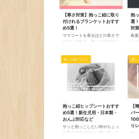
2020/11/30
【寒さ対策】抱っこ紐に取り
抱っ
付けれるブランケットおすす
選
め5選！
対
ママコートを着るほどの寒さで
春夏
はないけれど、抱っこ紐だけじ
ーパ
ゃ赤ちゃんの背中や頭が肌寒そ
りと
う。 そんな時におすすめなの
は結
が抱っこ紐に取り付けれるブラ
す。
抱っこ紐アイテム
抱っ
ンケットです|´З｀●)ﾉ クリッ
クー
プ式で簡単に抱っこ紐に取り付
ケー
けれるからちょっとしたお出か
らの
けにも便利なアイテムです。
での
抱っこ紐だけじゃなくベビーカ
っこ
2020/12/7
ーに使える2wayタイプも多い
たい
のが魅力的！ 今回こちらのペ
ープ
抱っこ紐ヒップシートおすす
【
ージでは抱っこ紐に取り付けれ
線＆
め5選！新生児用・日本製・
バ
るブランケットおすすめ5選を
では
紹介していきたいと思います。
策の
おんぶ対応など
10
おすすめ紹介には商品価格やサ
っこ
り
サッと抱っこしたい時やちょっ
イズ、先輩ママのリアルなレビ
しょ
と抱えて出かけたい時に抱っこ
抱っ
ューも合わせて掲載してい ...
介で
紐を着脱するのって大変。 そ