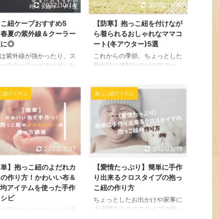
2022/10/14
2020/11/30
こ紐ケープおすすめ5
【防寒】抱っこ紐を付けなが
！春夏の紫外線＆クーラー
ら着られるおしゃれなママコ
策に◎
ート(冬アウター)5選
は紫外線が強かったり、ス
これからの季節、ちょっとした
ーのクーラーがきつかった
外出時に便利なのがママコー
、ママと赤ちゃんにとって
ト。 ママコートは普通のコー
構大変な季節でもありま
トと違って赤ちゃんを抱っこや
 そんな時は紫外線対策や
おんぶしたまま着脱できるのが
こ紐アイテム
抱っこ紐アイテム
ラー対策のできる抱っこ紐
魅力的です。 でも、種類も多
プが大活躍|´З｀●)ﾉ こち
いし、 素材はダウン？ポリエ
ページでは春夏の抱っこ紐
ステル？どっちがいいの？ な
お出かけに便利な薄手の抱
んてお悩みのプレママさんも多
紐ケープをご紹介していき
いかと思います。 そこで、 今
2023/3/27
2021/3/15
と思います。 抱っこ紐ケ
回こちらのページでは抱っこ紐
おすすめ5選！春夏の紫外
を付けながら着られるおしゃれ
簡単】抱っこ紐のよだれカ
【愛情たっぷり】簡単に手作
クーラー対策に最適 それ
なママコートを紹介していきた
ーの作り方！かわいい布＆
り出来るクロスタイプの抱っ
早速、紫外線&クーラー対
いと思います|´З｀●)ﾉ おすす
できる春夏におすすめの抱
め紹介をはじめ、使用シーンに
0均アイテムを使った手作
こ紐の作り方
紐ケープ5選を見ていきま
合わせたママコートもピックア
レシピ
ちょっとしたお出かけや家事に
う。 こちらのおすすめ紹
ップしていますのでぜひ参考に
大活躍するクロスタイプの抱っ
こ紐にはよだれカバーが必
は商品の詳細情報の ...
してみてくださいね。 ママコ
こ紐。 市販品を購入するとい