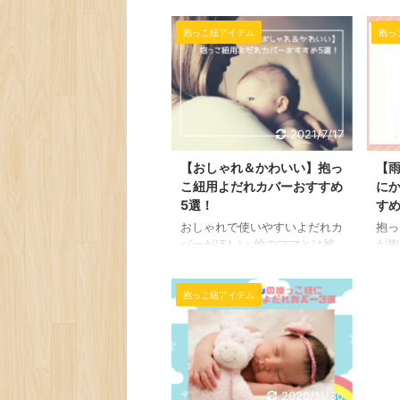
要不
んな時におすすめなのが腰に巻
属の
くだけでラクラク装着できるヒ
抱っこ紐アイテム
抱っ
ない
ップシートです。 こちらのペ
ない
ージでは人気のヒップシートお
思い
すすめ5選をピックアップ！ 新
入り
生児用・日本製・おんぶ対応な
して
ど使いやすいヒップシートを厳
ーは
2021/7/17
選してご紹介していきたいと思
でき
います。 抱っこ紐ヒップシー
簡単
【おしゃれ＆かわいい】抱っ
【
トおすすめ5選！ それでは早
こち
こ紐用よだれカバーおすすめ
に
速、抱っこ紐ヒップシートおす
布で
すめ5選を見ていきましょう。
5選！
すめ
カバ
おすすめ紹介では商品の価格・
介し
おしゃれで使いやすいよだれカ
抱っ
安全性・おすすめポイントや先
10
バーがほしい 他のママとは被
が抱
輩ママのリアルな口コミも掲載
シピ
らないデザインのよだれカバー
バー
し ...
参考
がいいなぁ などなど、抱っこ
れを
...
紐に使えるよだれカバーをお探
てい
抱っこ紐アイテム
しのプレママさんに向けて、市
す。
販の抱っこ紐に使える！おしゃ
では
れ&かわいい抱っこ用よだれカ
ろん
バー5選をピックアップ|´З｀
抱っ
●)ﾉ 価格はもちろん、おすす
ーお
2020/11/30
めポイントや先輩ママの口コミ
きた