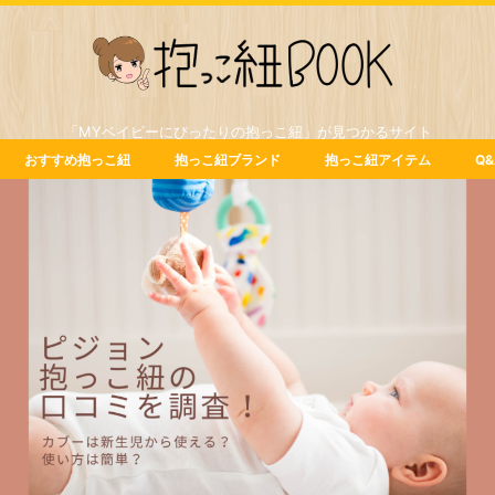
「MYベイビーにぴったりの抱っこ紐」が見つかるサイト
おすすめ抱っこ紐
抱っこ紐ブランド
抱っこ紐アイテム
Q&