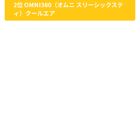
2位 OMNI360（オムニ スリーシックステ
ィ）クールエア