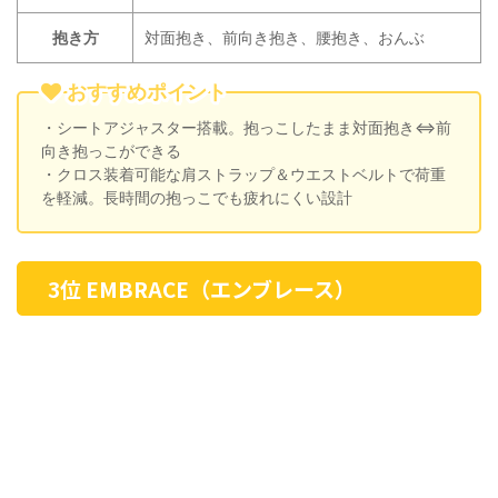
抱き方
対面抱き、前向き抱き、腰抱き、おんぶ
おすすめポイント
・シートアジャスター搭載。抱っこしたまま対面抱き⇔前
向き抱っこができる
・クロス装着可能な肩ストラップ＆ウエストベルトで荷重
を軽減。長時間の抱っこでも疲れにくい設計
3位 EMBRACE（エンブレース）