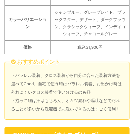
シャンブルー、グレープレイド、ブラ
カラーバリエーショ
ックスター、デザート、ダークブラウ
ン
ン、クラシックウィーブ、インディゴ
ウィーブ、チャコールグレー
価格
税込31,900円
おすすめポイント
・パラレル装着、クロス装着から自分に合った装着方法を
選べてGood。自宅で使う時はパラレル装着、お出かけ時は
外れにくいクロス装着で使い分けるのも◎
・抱っこ紐は汗はもちろん、オムツ漏れや嘔吐などで汚れ
ることが多いから洗濯機で丸洗いできるのはすごく便利！