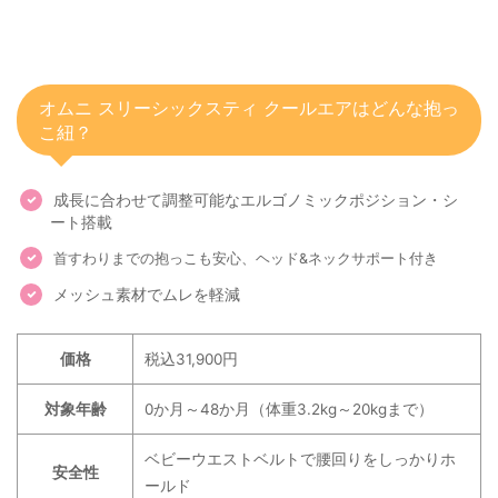
オムニ スリーシックスティ クールエアはどんな抱っ
こ紐？
成長に合わせて調整可能なエルゴノミックポジション・シ
ート搭載
首すわりまでの抱っこも安心、ヘッド&ネックサポート付き
メッシュ素材でムレを軽減
価格
税込31,900円
対象年齢
0か月～48か月（体重3.2kg～20kgまで）
ベビーウエストベルトで腰回りをしっかりホ
安全性
ールド