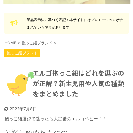
景品表示法に基づく表記：本サイトにはプロモーションが含
まれている場合があります
HOME
>
抱っこ紐ブランド
>
抱っこ紐ブランド
エルゴ抱っこ紐はどれを選ぶの
が正解？新生児用や人気の種類
をまとめました
2022年7月8日
抱っこ紐選びで迷ったら大定番のエルゴベビー！！
と探し始めたものの、、、