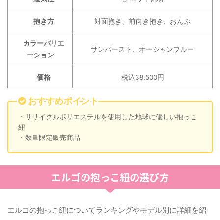
抱き方
対面抱き、前向き抱き、おんぶ
カラーバリエ
サンバースト、オーシャンブルー
ーション
価格
税込38,500円
おすすめポイント
・リサイクルポリエステルを使用した地球に優しい抱っこ
紐
・数量限定販売商品
エルゴの抱っこ紐の選び方
エルゴの抱っこ紐についてランキングやモデル別に詳細を紹