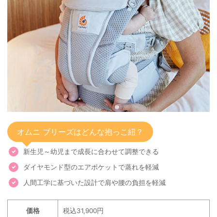
オムニ ブリーズはどんな抱っこ紐？
新生児～幼児まで成長に合わせて調整できる
ダイヤモンド型のエアポケットで蒸れを軽減
人間工学に基づいた設計で肩や腰の負担を軽減
価格
税込31,900円