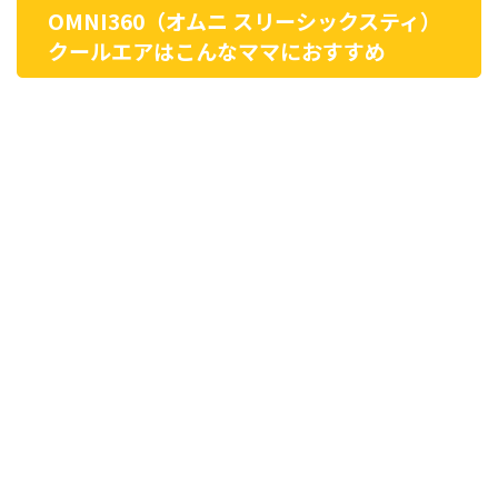
OMNI360（オムニ スリーシックスティ）
クールエアはこんなママにおすすめ