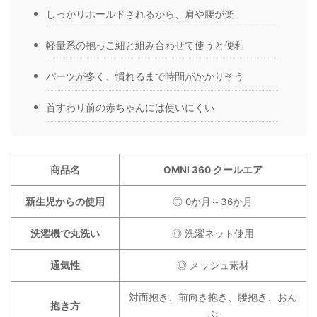
しっかりホールドされるから、肩や腰が楽
軽量系の抱っこ紐と組み合わせて使うと便利
パーツが多く、慣れるまで時間がかかりそう
首すわり前の赤ちゃんには使いにくい
商品名
OMNI 360 クールエア
新生児からの使用
◎ 0か月～36か月
洗濯機で丸洗い
◎ 洗濯ネット使用
通気性
◎ メッシュ素材
対面抱き、前向き抱き、腰抱き、おん
抱き方
ぶ