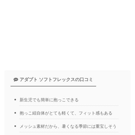
アダプト ソフトフレックスの口コミ
新生児でも簡単に抱っこできる
抱っこ紐自体がとても軽くて、フィット感もある
メッシュ素材だから、暑くなる季節には重宝しそう