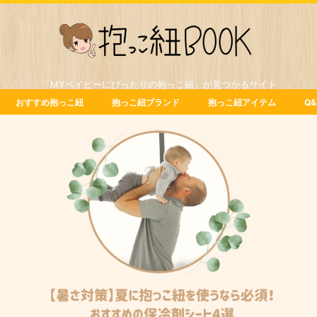
「MYベイビーにぴったりの抱っこ紐」が見つかるサイト
おすすめ抱っこ紐
抱っこ紐ブランド
抱っこ紐アイテム
Q&