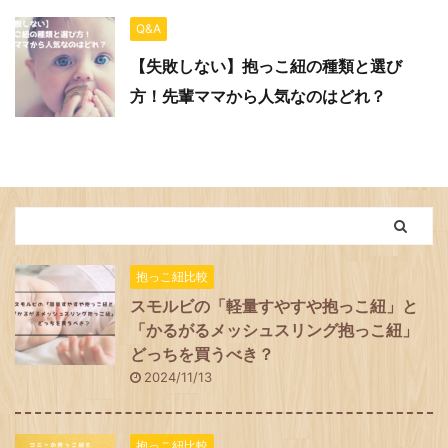
Q&A
【失敗しない】抱っこ紐の種類と選び
方！先輩ママから人気なのはどれ？
抱っこ紐比較
スモルビの「軽量すやすや抱っこ紐」と
「かるがるメッシュスリング抱っこ紐」
どっちを買うべき？
2024/11/13
抱っこ紐比較