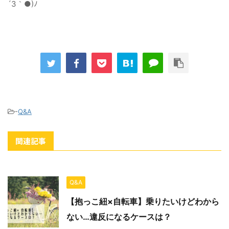
´З｀●)ﾉ
-
Q&A
関連記事
Q&A
【抱っこ紐×自転車】乗りたいけどわから
ない…違反になるケースは？