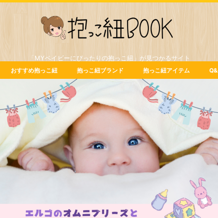
「MYベイビーにぴったりの抱っこ紐」が見つかるサイト
おすすめ抱っこ紐
抱っこ紐ブランド
抱っこ紐アイテム
Q&