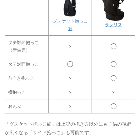
グスケット抱っこ
ラクリス
紐
タテ対面抱っこ
✗
◯
（新生児）
タテ対面抱っこ
◯
◯
前向き抱っこ
✗
◯
横抱っこ
✗
✗
おんぶ
✗
◯
「グスケット抱っこ紐」は上記の抱き方以外にも子供の視野
が広くなる「サイド抱っこ」も可能です。