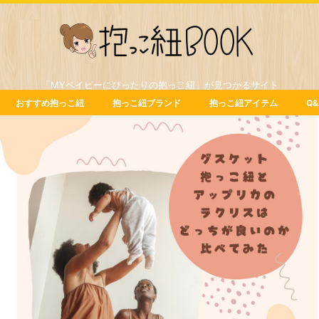
「MYベイビーにぴったりの抱っこ紐」が見つかるサイト
おすすめ抱っこ紐
抱っこ紐ブランド
抱っこ紐アイテム
Q&