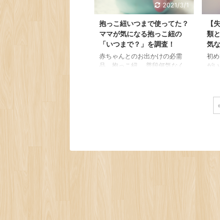
2021/3/1
抱っこ紐いつまで使ってた？
【
ママが気になる抱っこ紐の
類
「いつまで？」を調査！
気
赤ちゃんとのお出かけの必需
初め
品、抱っこ紐。 普段何気なく
がい
使っていて、 そういえば、抱
こ紐
っこ紐っていつまで使うの？
を買
なんて思うことありませんか？
なん
こちらのページでは 抱っこ紐
もそ
の「いつまで？」を大調査！
ゃな
抱っこ紐っていつまで使える？
い！
3歳で使うのは変？ そんな抱っ
けて
こ紐愛用中のママのお悩みを解
のコ
決していきたいと思います。
っこ
抱っこ紐いつまで使ってた？使
ママ
わなくなった時期は？ 抱っこ
てい
紐を使い始めた頃3kg台だった
参考
赤ちゃんも、気が付けばずっし
抱っ
り重さを感じるように。 成長
括り
が嬉しい反面、いつまで抱っこ
抱っ
紐を使えばいいの ...
に分類