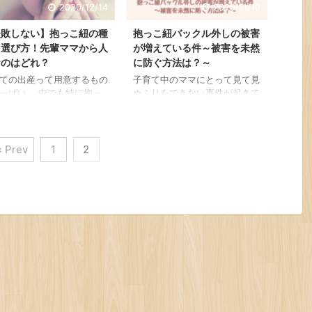
2020/12/14
2020/11/10
失敗しない】抱っこ紐の種
抱っこ紐バックル外しの被害
と選び方！先輩ママから人
が増えている件～被害を未然
なのはどれ？
に防ぐ方法は？～
ての出産って用意するもの
子育て中のママにとって見て見
っぱい。 中でも特に抱っ
ぬふりをできない事件が起きて
は種類が豊富すぎて、どれ
しまいました。 その名も、 抱
ったらいいか分からない！
っこ紐バックル外し なんで
てこともありますよね（私
も、見知らぬ人に背後から抱っ
うでした… 安い買い物じ
こ紐のバッグルを外されてしま
« Prev
1
2
いからこそ失敗したくな
うんだそう。 SNS上で発信さ
 というプレママさんに向
れた抱っこ紐バックル外しの被
、失敗しない抱っこ紐選び
害は1件に留まらず、未遂も含
ツ&先輩ママから人気な抱
めて数多くのママさんたちが悲
紐を大調査|´З｀●)ﾉ 先輩
鳴を上げている状態です。 私
のリアルな口コミも掲載し
も数年前まで抱っこ紐を重宝し
ますので、抱っこ紐選びの
ていたママなので、 これは見
にしてみてくださいね！
てもたってもいられない！ ど
こ紐の種類 抱っこ紐と一
うにかしてママと赤ちゃんを守
で言うことも多いですが、
らなければ！ という思いから
こ紐は大きく分けて、2つ
こちらのページを執筆しまし
さ ...
た。 これから抱っこ紐の購入