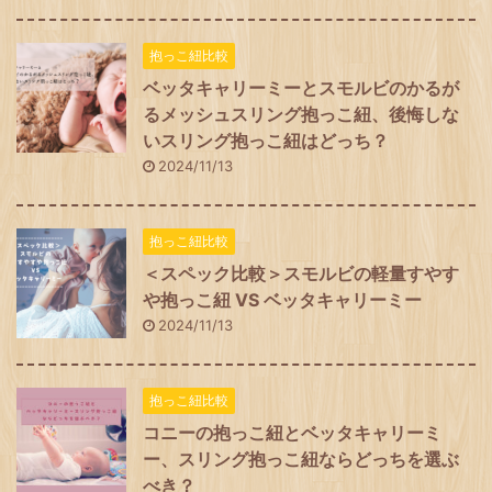
抱っこ紐比較
ベッタキャリーミーとスモルビのかるが
るメッシュスリング抱っこ紐、後悔しな
いスリング抱っこ紐はどっち？
2024/11/13
抱っこ紐比較
＜スペック比較＞スモルビの軽量すやす
や抱っこ紐 VS ベッタキャリーミー
2024/11/13
抱っこ紐比較
コニーの抱っこ紐とベッタキャリーミ
ー、スリング抱っこ紐ならどっちを選ぶ
べき？