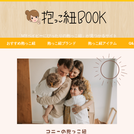
「MYベイビーにぴったりの抱っこ紐」が見つかるサイト
おすすめ抱っこ紐
抱っこ紐ブランド
抱っこ紐アイテム
Q&