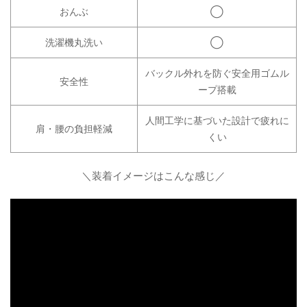
おんぶ
◯
洗濯機丸洗い
◯
バックル外れを防ぐ安全用ゴムル
安全性
ープ搭載
人間工学に基づいた設計で疲れに
肩・腰の負担軽減
くい
＼装着イメージはこんな感じ／