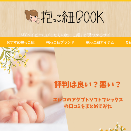
「MYベイビーにぴったりの抱っこ紐」が見つかるサイト
おすすめ抱っこ紐
抱っこ紐ブランド
抱っこ紐アイテム
Q&