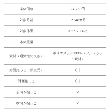
本体価格
24,750円
対象月齢
0〜48カ月
対象体重
3.2〜20.4kg
本体重量
ー
ポリエステル100％（フルメッシ
素材（通気性の良さ）
ュ素材）
対面抱っこ（新生児）
◯
対面抱っこ
◯
前向き抱っこ
✗
横向き抱っこ
✗